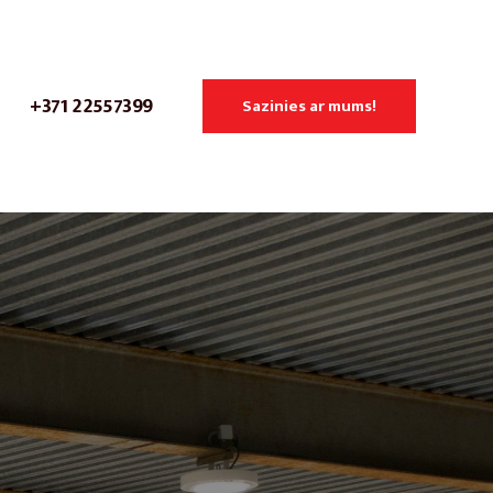
+371 22557399
Sazinies ar mums!