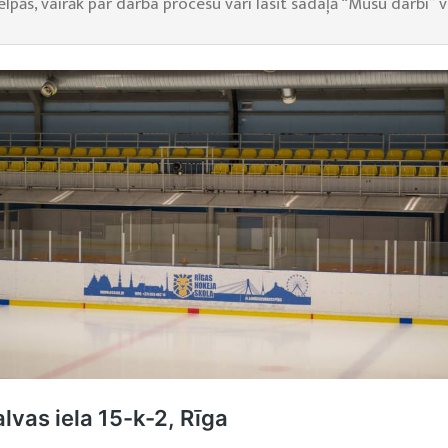
pās, vairāk par darba procesu vari lasīt sadaļā “Mūsu darbi” v